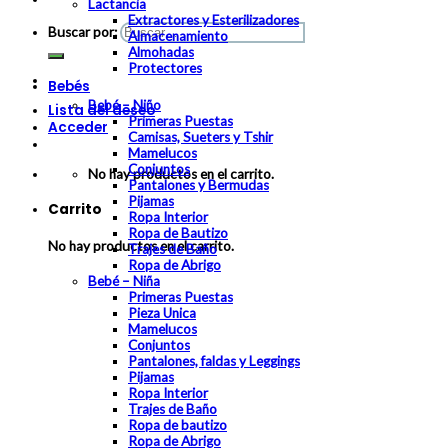
Lactancia
Extractores y Esterilizadores
Buscar por:
Almacenamiento
Almohadas
Protectores
Bebés
Bebé – Niño
Lista del deseo
Primeras Puestas
Acceder
Camisas, Sueters y Tshir
Mamelucos
Conjuntos
No hay productos en el carrito.
Pantalones y Bermudas
Pijamas
Carrito
Ropa Interior
Ropa de Bautizo
No hay productos en el carrito.
Trajes de Baño
Ropa de Abrigo
Bebé – Niña
Primeras Puestas
Pieza Unica
Mamelucos
Conjuntos
Pantalones, faldas y Leggings
Pijamas
Ropa Interior
Trajes de Baño
Ropa de bautizo
Ropa de Abrigo