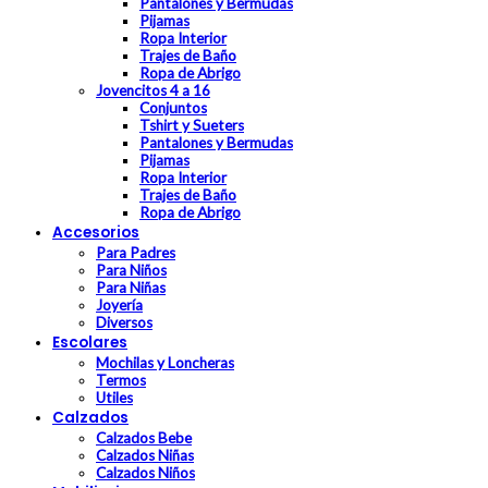
Pantalones y Bermudas
Pijamas
Ropa Interior
Trajes de Baño
Ropa de Abrigo
Jovencitos 4 a 16
Conjuntos
Tshirt y Sueters
Pantalones y Bermudas
Pijamas
Ropa Interior
Trajes de Baño
Ropa de Abrigo
Accesorios
Para Padres
Para Niños
Para Niñas
Joyería
Diversos
Escolares
Mochilas y Loncheras
Termos
Utiles
Calzados
Calzados Bebe
Calzados Niñas
Calzados Niños