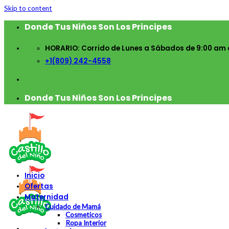
Skip to content
Donde Tus Niños Son Los Principes
HORARIO: Corrido de Lunes a Sábados de 9:00 am 
+1(809) 242-4558
Donde Tus Niños Son Los Principes
Inicio
Ofertas
Maternidad
Cuidado de Mamá
Cosmeticos
Ropa Interior