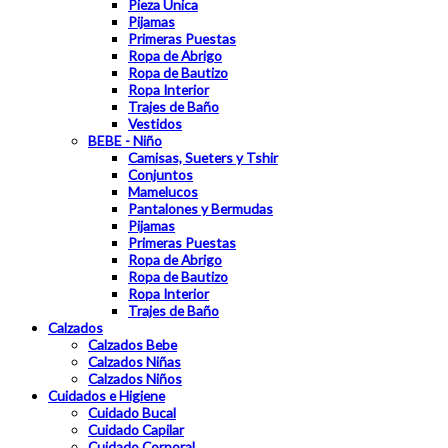
Pieza Unica
Pijamas
Primeras Puestas
Ropa de Abrigo
Ropa de Bautizo
Ropa Interior
Trajes de Baño
Vestidos
BEBE - Niño
Camisas, Sueters y Tshir
Conjuntos
Mamelucos
Pantalones y Bermudas
Pijamas
Primeras Puestas
Ropa de Abrigo
Ropa de Bautizo
Ropa Interior
Trajes de Baño
Calzados
Calzados Bebe
Calzados Niñas
Calzados Niños
Cuidados e Higiene
Cuidado Bucal
Cuidado Capilar
Cuidado Corporal