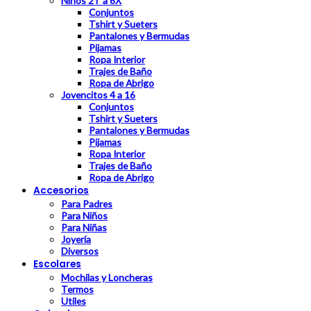
Niños 2T a 6X
Conjuntos
Tshirt y Sueters
Pantalones y Bermudas
Pijamas
Ropa Interior
Trajes de Baño
Ropa de Abrigo
Jovencitos 4 a 16
Conjuntos
Tshirt y Sueters
Pantalones y Bermudas
Pijamas
Ropa Interior
Trajes de Baño
Ropa de Abrigo
Accesorios
Para Padres
Para Niños
Para Niñas
Joyería
Diversos
Escolares
Mochilas y Loncheras
Termos
Utiles