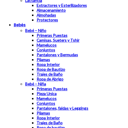
Lactancia
Extractores y Esterilizadores
Almacenamiento
Almohadas
Protectores
Bebés
Bebé – Niño
Primeras Puestas
Camisas, Sueters y Tshir
Mamelucos
Conjuntos
Pantalones y Bermudas
Pijamas
Ropa Interior
Ropa de Bautizo
Trajes de Baño
Ropa de Abrigo
Bebé – Niña
Primeras Puestas
Pieza Unica
Mamelucos
Conjuntos
Pantalones, faldas y Leggings
Pijamas
Ropa Interior
Trajes de Baño
Ropa de bautizo