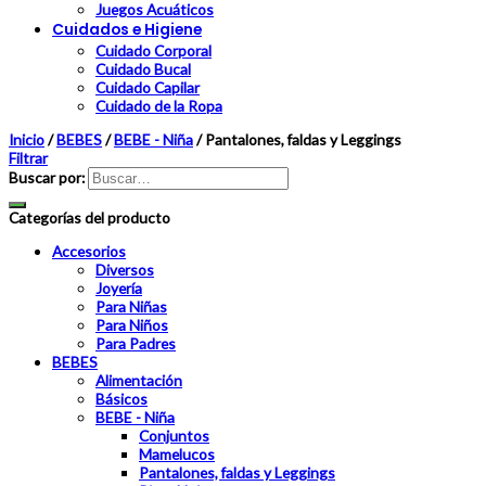
Juegos Acuáticos
Cuidados e Higiene
Cuidado Corporal
Cuidado Bucal
Cuidado Capilar
Cuidado de la Ropa
Inicio
/
BEBES
/
BEBE - Niña
/
Pantalones, faldas y Leggings
Filtrar
Buscar por:
Categorías del producto
Accesorios
Diversos
Joyería
Para Niñas
Para Niños
Para Padres
BEBES
Alimentación
Básicos
BEBE - Niña
Conjuntos
Mamelucos
Pantalones, faldas y Leggings