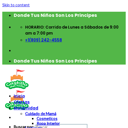
Skip to content
Donde Tus Niños Son Los Principes
HORARIO: Corrido de Lunes a Sábados de 9:00
am a 7:00 pm
+1(809) 242-4558
Donde Tus Niños Son Los Principes
Inicio
Ofertas
Maternidad
Cuidado de Mamá
Cosmeticos
Ropa Interior
Buscar por: